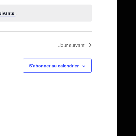
par
vues
consultations
uivants
.
Évènement
Jour suivant
S’abonner au calendrier