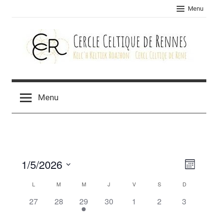
Skip
Menu
to
content
Cercle
celtique
Menu
de
Rennes
1/5/2026
Navig
Navig
Mois
Sélectionnez
de
par
L
M
M
J
V
S
D
Calendrier
une
vues
0
0
1
0
0
0
0
27
28
29
30
1
2
3
consu
de
date.
Évèn
évènement,
évènement,
évènement,
évènement,
évènement,
évènement,
évènement