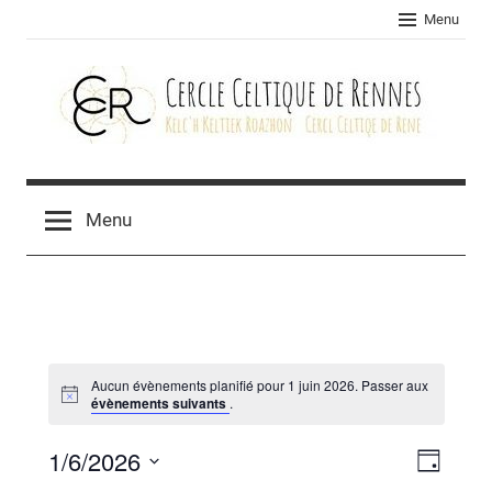
Skip
Menu
to
content
Cercle
celtique
Menu
de
Rennes
Aucun évènements planifié pour 1 juin 2026. Passer aux
évènements suivants
.
1/6/2026
Navig
Navig
Jour