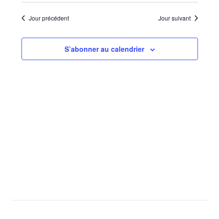
Sélectionnez
de
par
une
vues
Jour précédent
Jour suivant
consu
date.
Évèn
S’abonner au calendrier