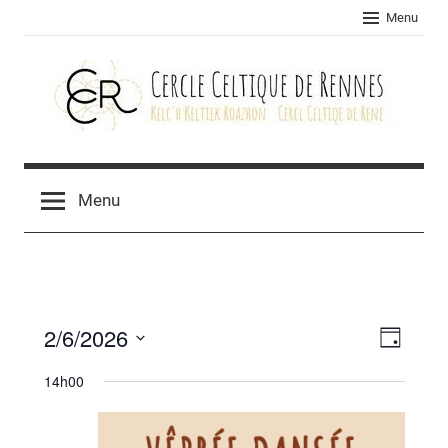
Skip
Menu
to
content
Cercle
celtique
Menu
de
Rennes
2/6/2026
Navig
Navig
Jour
Sélectionnez
de
par
14h00
une
vues
consu
date.
Évèn