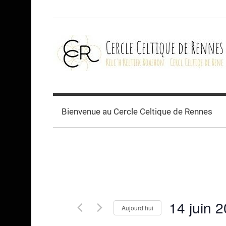
Skip
to
content
Cercle
celtique
Bienvenue au Cercle Celtique de Rennes
de
Rennes
14 juin 
Aujourd’hui
Sélectionnez