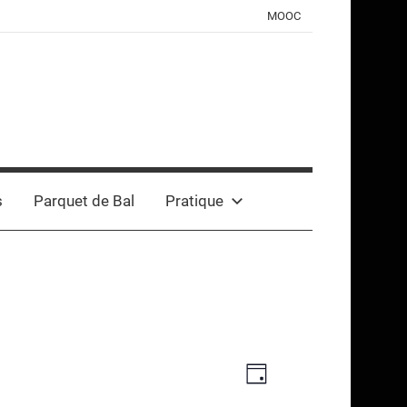
MOOC
s
Parquet de Bal
Pratique
Navigation
Navigation
Jour
de