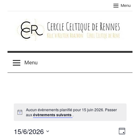
Skip
Menu
to
content
Cercle
celtique
Menu
de
Rennes
Aucun évènements planifié pour 15 juin 2026. Passer
aux
évènements suivants
.
15/6/2026
Navig
Navig
Jour