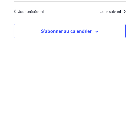
Sélectionnez
de
par
une
vues
Jour précédent
Jour suivant
consu
date.
Évèn
S’abonner au calendrier