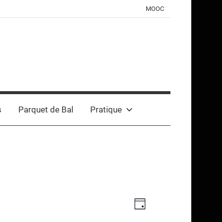
MOOC
s
Parquet de Bal
Pratique
Navigation
Navigation
Jour
de