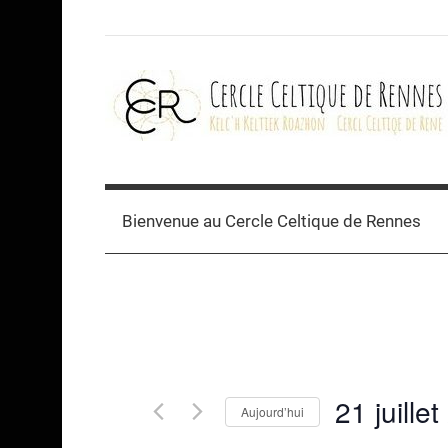
Skip
to
content
Cercle
celtique
Bienvenue au Cercle Celtique de Rennes
de
Rennes
21 juille
Aujourd’hui
Sélectionnez