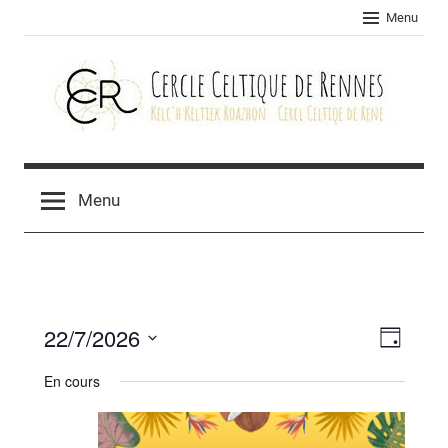
Skip
Menu
to
content
Cercle
celtique
Menu
de
Rennes
22/7/2026
Navig
Navig
Jour
Sélectionnez
de
par
En cours
une
vues
consu
date.
Évèn