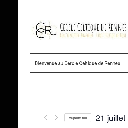
Skip
to
content
Cercle
celtique
Bienvenue au Cercle Celtique de Rennes
de
Rennes
21 juille
Aujourd’hui
Sélectionnez