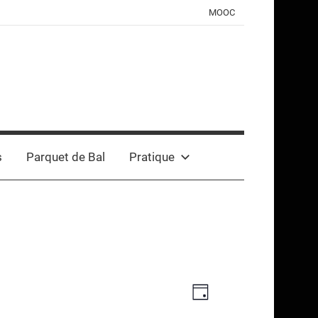
MOOC
s
Parquet de Bal
Pratique
Navigation
Navigation
Jour
de