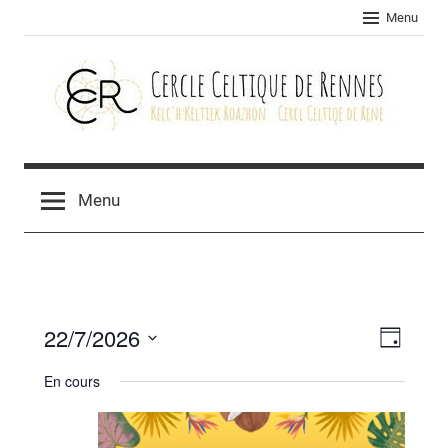
Skip
Menu
to
content
Cercle
celtique
Menu
de
Rennes
22/7/2026
Navig
Navig
Jour
Sélectionnez
de
par
En cours
une
vues
consu
date.
Évèn