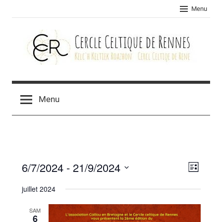
Skip
Menu
to
content
Cercle
celtique
Menu
de
Rennes
6/7/2024
 - 
21/9/2024
Navig
Navig
Liste
Sélectionnez
de
par
juillet 2024
une
vues
consu
date.
SAM
Évèn
6