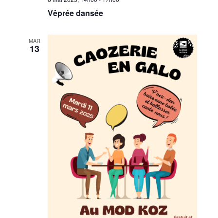
Vêprée dansée
MAR
13