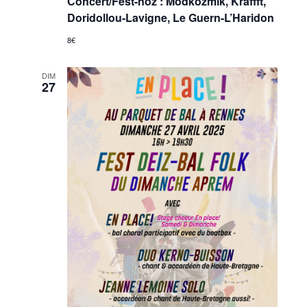
Concert/Fest-noz : Modkozmik, Kraffft,
Doridollou-Lavigne, Le Guern-L’Haridon
8€
DIM
27