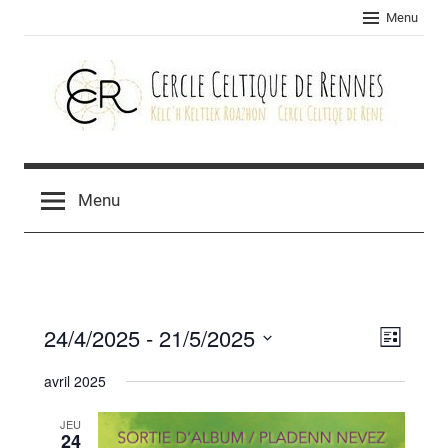
Skip
Menu
to
content
Cercle
celtique
Menu
de
Rennes
24/4/2025
 - 
21/5/2025
Navig
Navig
Liste
Sélectionnez
de
par
avril 2025
une
vues
consu
date.
JEU
Évèn
24