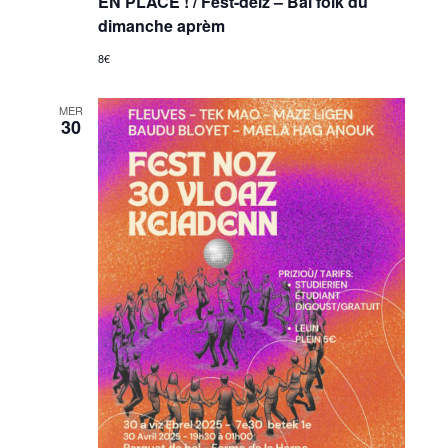
EN PLACE ! / Fest-deiz – Bal folk du
dimanche aprèm
8€
MER
30