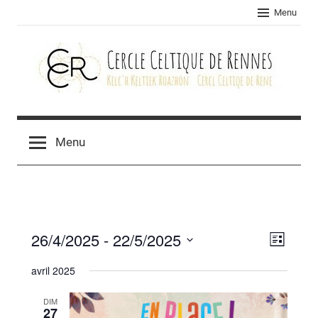
Skip
Menu
to
content
Cercle
celtique
Menu
de
Rennes
26/4/2025
 - 
22/5/2025
Navig
Navig
Liste
Sélectionnez
de
par
avril 2025
une
vues
consu
date.
DIM
Évèn
27