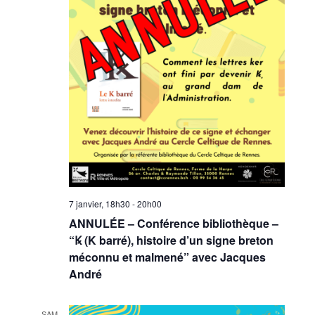
7 janvier, 18h30
-
20h00
ANNULÉE – Conférence bibliothèque –
“Ꝃ (K barré), histoire d’un signe breton
méconnu et malmené” avec Jacques
André
SAM