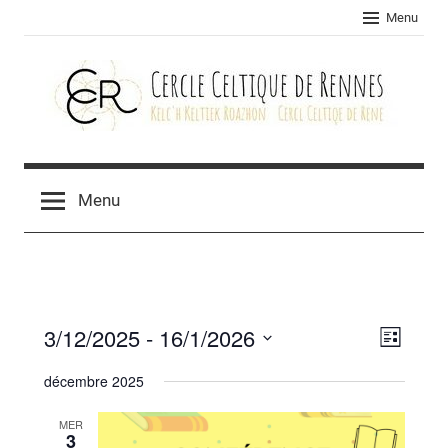
Skip
Menu
to
content
Cercle
celtique
Menu
de
Rennes
3/12/2025
 - 
16/1/2026
Navig
Navig
Liste
Sélectionnez
de
par
décembre 2025
une
vues
consu
date.
MER
Évèn
3