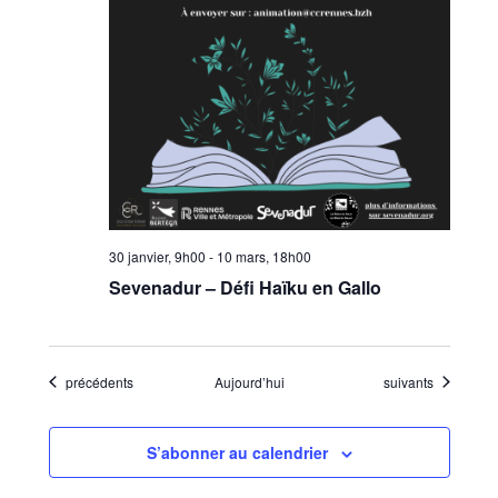
30 janvier, 9h00
-
10 mars, 18h00
Sevenadur – Défi Haïku en Gallo
Évènements
Évènements
précédents
Aujourd’hui
suivants
S’abonner au calendrier