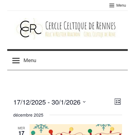
Skip
Menu
to
content
Cercle
celtique
Menu
de
Rennes
17/12/2025
 - 
30/1/2026
Navig
Navig
Liste
Sélectionnez
de
par
décembre 2025
une
vues
consu
date.
MER
Évèn
17