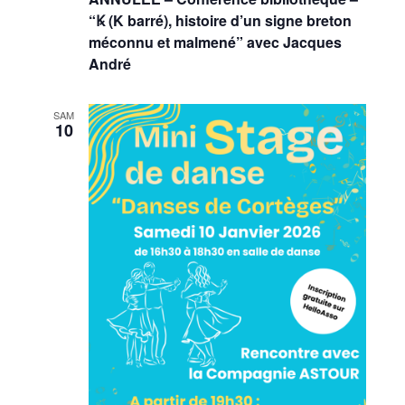
“Ꝃ (K barré), histoire d’un signe breton
méconnu et malmené” avec Jacques
André
SAM
10