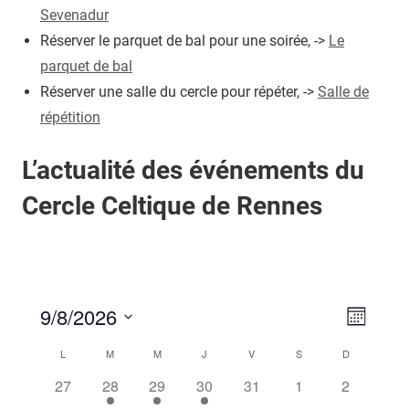
Sevenadur
Réserver le parquet de bal pour une soirée, ->
Le
parquet de bal
Réserver une salle du cercle pour répéter, ->
Salle de
répétition
L’actualité des événements du
Cercle Celtique de Rennes
9/8/2026
Navig
Navig
Mois
Sélectionnez
de
par
L
M
M
J
V
S
D
Calendrier
une
vues
0
1
1
1
0
0
0
27
28
29
30
31
1
2
consu
de
date.
Évèn
évènement,
évènement,
évènement,
évènement,
évènement,
évènement,
évènement