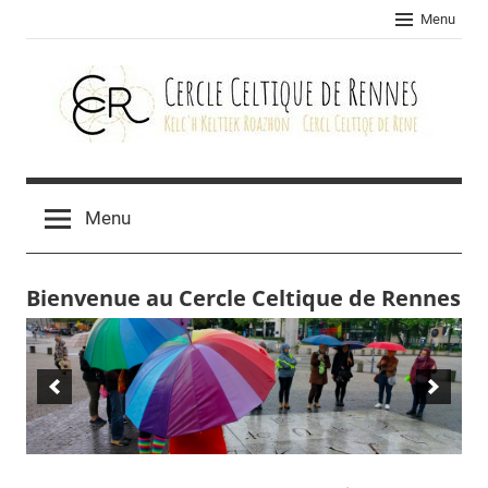
Skip
Menu
to
content
Cercle
celtique
Menu
de
Bienvenue au Cercle Celtique de Rennes
Rennes