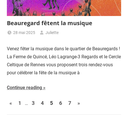
Beauregard fêtent la musique
28 mai 2025
Juliette
Venez fêter la musique dans le quartier de Beauregards !
La Ferme de Quincé, Léo Lagrange-3 Regards et le Cercle
Celtique de Rennes vous proposent trois rendez-vous
pour célébrer la fête de la musique à
Continue reading
Pagination
Previous
Next
«
1
3
4
5
6
7
»
…
Posts
Posts
des
publications