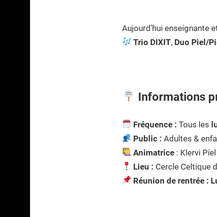
Aujourd’hui enseignante et 
Trio DIXIT
,
Duo Piel/Pi
Informations p
Fréquence :
Tous les
l
Public :
Adultes & enf
Animatrice
: Klervi Piel
Lieu :
Cercle Celtique 
Réunion de rentrée :
L