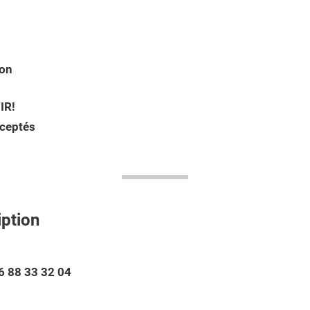
ion
IR!
ceptés
iption
6 88 33 32 04