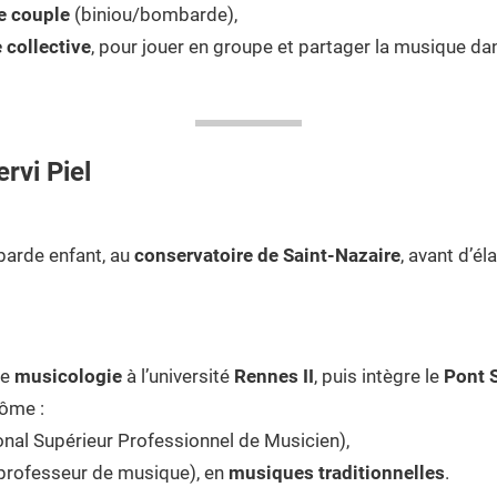
de couple
(biniou/bombarde),
e collective
, pour jouer en groupe et partager la musique dan
rvi Piel
arde enfant, au
conservatoire de Saint-Nazaire
, avant d’él
de
musicologie
à l’université
Rennes II
, puis intègre le
Pont 
lôme :
nal Supérieur Professionnel de Musicien),
professeur de musique), en
musiques traditionnelles
.