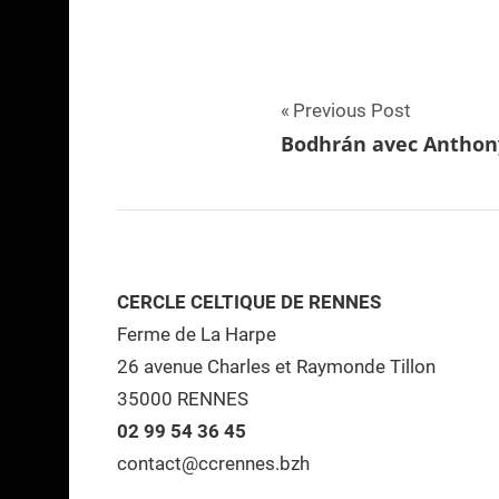
Navigation
Previous Post
Bodhrán avec Anthon
de
l’article
CERCLE CELTIQUE DE RENNES
Ferme de La Harpe
26 avenue Charles et Raymonde Tillon
35000 RENNES
02 99 54 36 45
contact@ccrennes.bzh