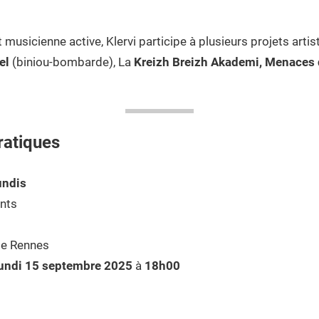
musicienne active, Klervi participe à plusieurs projets artis
el
(biniou-bombarde), La
Kreizh Breizh Akademi,
Menaces d
ratiques
undis
ants
de Rennes
undi 15 septembre 2025
à
18h00