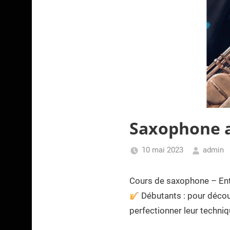
Saxophone a
10 mai 2023
admin
Cours de saxophone – Entr
Débutants : pour découv
perfectionner leur techni