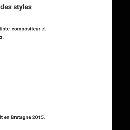
des styles
tiste
,
compositeur
et
zz
.
it en Bretagne 2015
.