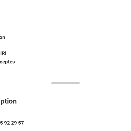
ion
IR!
ceptés
iption
5 92 29 57