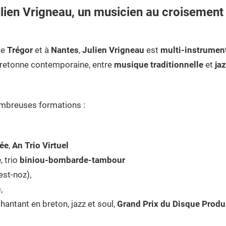
lien Vrigneau,
un musicien au croisement 
le
Trégor
et à
Nantes
,
Julien Vrigneau
est
multi-instrumen
 bretonne contemporaine, entre
musique traditionnelle
et
ja
nombreuses formations :
ée
,
An Trio Virtuel
e
, trio
biniou-bombarde-tambour
est-noz),
,
hantant en breton, jazz et soul,
Grand Prix du Disque Produ