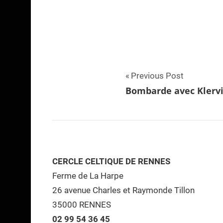
Navigation
Previous Post
Bombarde avec Klervi
de
l’article
CERCLE CELTIQUE DE RENNES
Ferme de La Harpe
26 avenue Charles et Raymonde Tillon
35000 RENNES
02 99 54 36 45