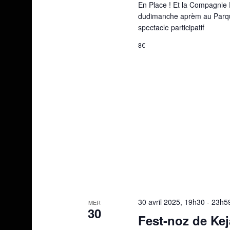
En Place ! Et la Compagnie 
dudimanche aprèm au Parque
spectacle participatif
8€
30 avril 2025, 19h30
-
23h5
MER
30
Fest-noz de Ke