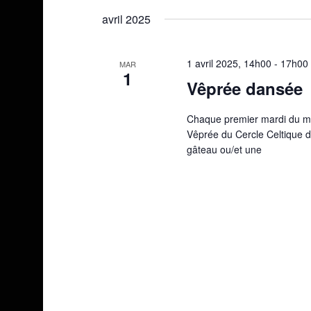
une
avril 2025
date.
1 avril 2025, 14h00
-
17h00
MAR
1
Vêprée dansée
Chaque premier mardi du moi
Vêprée du Cercle Celtique de
gâteau ou/et une