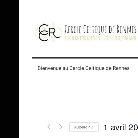
Skip
to
content
Cercle
celtique
Bienvenue au Cercle Celtique de Rennes
de
Rennes
1 avril 2
Aujourd’hui
Sélectionnez