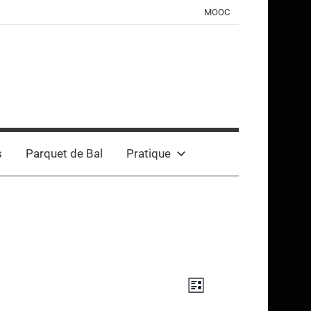
MOOC
s
Parquet de Bal
Pratique
Navigation
Navigation
Liste
de