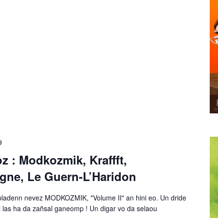
9
z : Modkozmik, Kraffft,
igne, Le Guern-L’Haridon
 pladenn nevez MODKOZMIK, "Volume II" an hini eo. Un dride
'i las ha da zañsal ganeomp ! Un digar vo da selaou