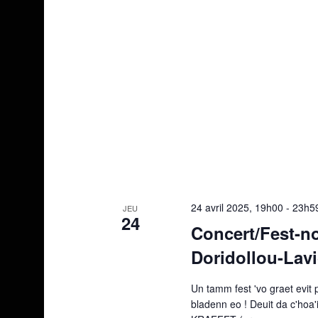
24 avril 2025, 19h00
-
23h5
JEU
24
Concert/Fest-no
Doridollou-Lav
Un tamm fest 'vo graet evit
bladenn eo ! Deuit da c'hoa