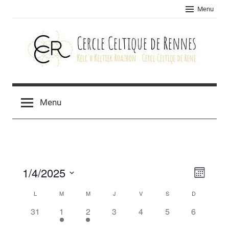
Skip
Menu
to
content
Cercle
celtique
Menu
de
Rennes
1/4/2025
Navig
Navig
Mois
Sélectionnez
de
par
L
M
M
J
V
S
D
Calendrier
une
vues
0
1
1
0
0
0
0
31
1
2
3
4
5
6
consu
de
date.
Évèn
évènement,
évènement,
évènement,
évènement,
évènement,
évènement,
évènement